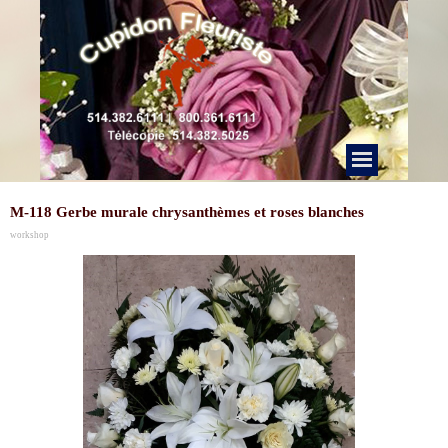
M-118 Gerbe murale chrysanthèmes et roses blanches
workshop