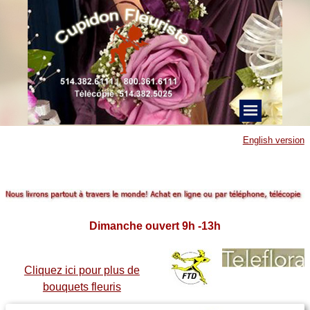
English version
Fleuriste livraiso
n Montreal bouquet fete anniversaire mariage naissance
couronne funeraire
panier fruits
mariage fleuriste Montreal bouquet
FTD
TELEFLORA Montreal
Dimanche ouvert 9h -13h
Cliquez ici pour plus de
bouquets fleuris