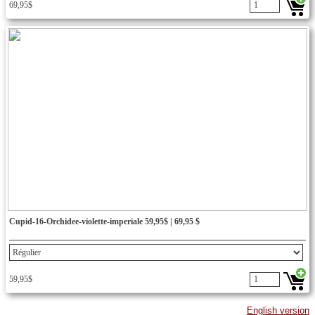
69,95$
Cupid-16-Orchidee-violette-imperiale 59,95$ | 69,95 $
59,95$
English version