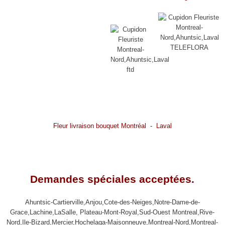
Fleur livraison Montreal bouquet
anniversaire mariage funerailles bouquet
fleuri Montreal Nord Montreal Laval FTD
Teleflora decoration salle fleuriste
Cupidon boutonniere bracelet fleur graduation, bouquet printanier fleuriste associé
Marions-nous,panier de fruit,importees,chocolats belges fleurs de soie
mariage,naissance,panier cadeau près l'Hopital Fleury de Montreal. Mariage
Arrangement floral cadeau naissance bebe,ballon,mortuaire,mariage,fleur naturelle
Fleur livraison bouquet Montréal - Laval
Montreal Nord Montreal Laval FTD Teleflora mariage decoration salle
fleuriste Cupidon boutonniere bracelet
Cupidon Fleuriste Florist - 2288 Fleury Est, Montreal, H2B 1K6
Demandes spéciales acceptées.
Ahuntsic-Cartierville,Anjou,Cote-des-Neiges,Notre-Dame-de-
Grace,Lachine,LaSalle, Plateau-Mont-Royal,Sud-Ouest Montreal,Rive-
Nord,Ile-Bizard,Mercier,Hochelaga-Maisonneuve,Montreal-Nord,Montreal-